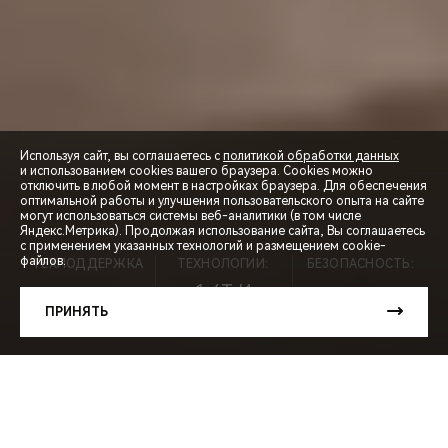
Используя сайт, вы соглашаетесь с
политикой обработки данных
и использованием cookies вашего браузера. Cookies можно
отключить в любой момент в настройках браузера. Для обеспечения
оптимальной работы и улучшения пользовательского опыта на сайте
могут использоваться системы веб-аналитики (в том числе
СПЕЦПРЕДЛОЖЕНИЯ
Яндекс.Метрика). Продолжая использование сайта, Вы соглашаетесь
с применением указанных технологий и размещением cookie-
файлов.
ТЕХПОДДЕРЖКА
ТЕХНОЛОГИИ:
БЕЗОПАСНОСТЬ:
ЗАПИСЬ НА ТЕСТ-ДРАЙВ
1,6T И
5 ЛЕТ ⃰
7АКПП
5★
ПРИНЯТЬ
РАСЧЕТ КРЕДИТА