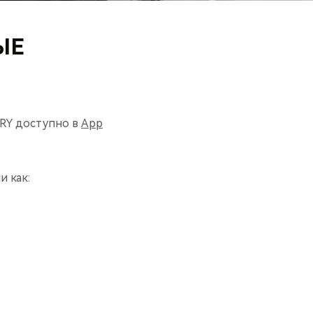
ЫЕ
RY доступно в
App
 как: