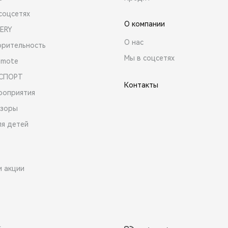
соцсетях
О компании
ERY
О нас
орительность
Мы в соцсетях
emote
 СПОРТ
Контакты
роприятия
зоры
ля детей
и акции